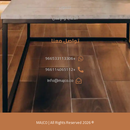
التصوير
الدعايا والإعلان
تواصل معنا
+966533113306
+966114065112
Info@majco.co
© 2026 MAJCO | All Rights Reserved