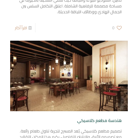
مابيل، استوديو لليوغا واللياقة حيث تلتقي السكينة بالحيوية في
مساحة مصممة للرفاهية الشاملة. اعتنق التكامل السلس بين
الجمال الهادئ ووظائف اللياقة الحديثة.
0
اقرأ أكثر
هندسة مطعم كلاسيكي
تصميم مطعم كلاسيكي يُعد المسرح لتجربة تناول طعام رائعة.
مع تصميمه الأنيق والانتباه للتفاصيل، يكرم هذا المكان التقاليد