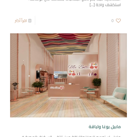
استكشف واحة
[…]
0
اقرأ أكثر
مابيل يوغا ولياقة