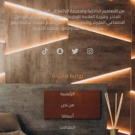
من التصاميم الداخلية والخارجية الرائعة إلى البناء الدقيق، والتأثيث
الفاخر، وهوية العلامة التجارية الجذابة، وإدارة وسائل التواصل
الاجتماعي المثيرة، والتصوير الرائع – نحن نقدم خدمات شاملة لرفع
مستوى مساحتك وحضور علامتك التجارية.
روابط مفيدة
الرئيسية
من نحن
أعمالنا
المقالات