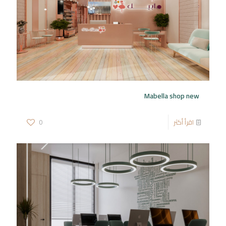
Mabella shop new
اقرأ أكثر
0