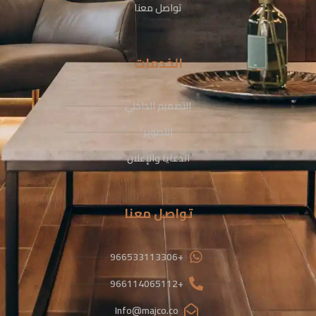
تواصل معنا
الخدمات
التصميم الداخلي
التصوير
الدعايا والإعلان
تواصل معنا
+966533113306
+966114065112
Info@majco.co