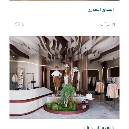
المذاق العصري
اقرأ أكثر
0
شوب ستايل ديزاين