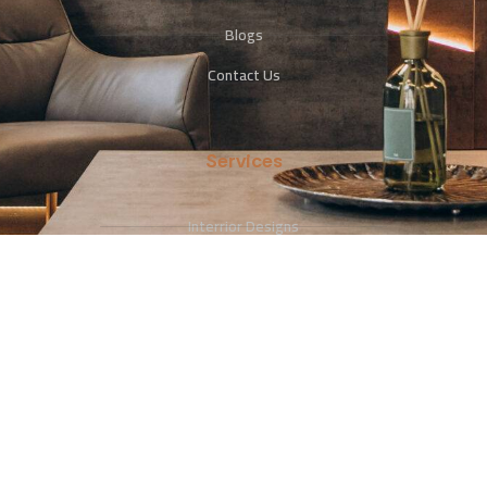
Blogs
Contact Us
Services
Interrior Designs
Photography
Advertising & Promotion
Contact Us
+966533113306