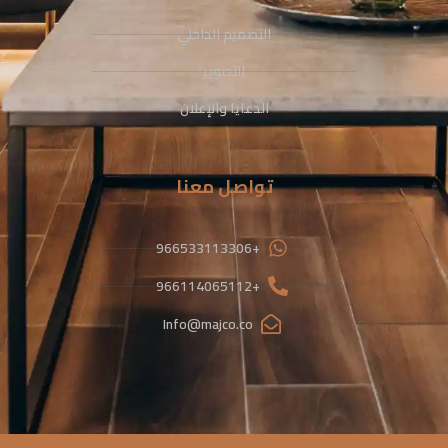
التصميم الداخلي
التصوير
الدعايا والإعلان
تواصل معنا
+966533113306
+966114065112
Info@majco.co