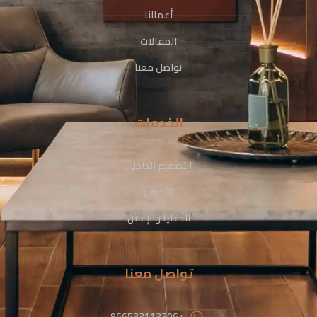
أعمالنا
المقالات
تواصل معنا
الخدمات
التصميم الداخلي
التصوير
الدعايا والإعلان
تواصل معنا
+966533113306