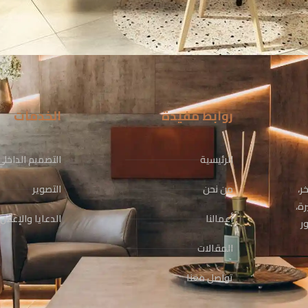
روابط مفيدة
الخدمات
الرئيسية
التصميم الداخلي
ر،
من نحن
التصوير
رة،
أعمالنا
الدعايا والإعلان
ر
المقالات
تواصل معنا