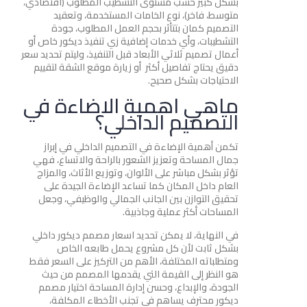
بشكل كبير حسب مستوى التشطيب المطلوب (اقتصادي،
متوسط، فاخر)، نوع الخامات المستخدمة، وتعقيد
التصميم كمان بتتأثر بحجم العمل المطلوب، جودة
التشطيبات، وأي خدمات إضافية زي تنفيذ ديكور خاص أو
أعمال تصميم ثلاثي الأبعاد قبل التنفيذ، وليتم تحديد سعر
دقيق يحتاج تفاصيل أكثر أو زيارة موقع الشقة لتقييم
الاحتياجات بشكل صحيح.
ماهي اهمية الاضاءة في
التصميم الداخلي؟
تكمن أهمية الإضاءة في التصميم الداخلي في إبراز
جمال المساحة وتعزيز الشعور بالراحة والاتساع، فهي
تؤثر بشكل مباشر على الألوان، وتوزيع الأثاث، والمزاج
العام داخل المكان كما تساعد الإضاءة الجيدة على
تحقيق التوازن بين الجانب الجمالي والوظيفي، وجعل
المساحات أكثر عملية وجاذبية.
في النهاية، لا يمكن تحديد اسعار مصمم ديكور داخلي
بشكل ثابت لأن كل مشروع يحمل طابعه الخاص
ومتطلباته المختلفة، الأهم من التركيز على السعر فقط
هو النظر إلى القيمة التي يقدمها المصمم من حيث
الجودة، والإبداع، وحسن إدارة المساحة اختيار مصمم
ديكور محترف يساهم في تجنب الأخطاء المكلفة،