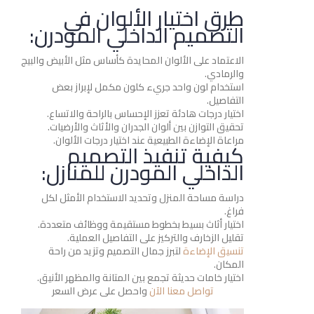
طرق اختيار الألوان في
التصميم الداخلي المودرن:
الاعتماد على الألوان المحايدة كأساس مثل الأبيض والبيج
والرمادي.
استخدام لون واحد جريء كلون مكمل لإبراز بعض
التفاصيل.
اختيار درجات هادئة تعزز الإحساس بالراحة والاتساع.
تحقيق التوازن بين ألوان الجدران والأثاث والأرضيات.
مراعاة الإضاءة الطبيعية عند اختيار درجات الألوان.
كيفية تنفيذ التصميم
الداخلي المودرن للمنازل:
دراسة مساحة المنزل وتحديد الاستخدام الأمثل لكل
فراغ.
اختيار أثاث بسيط بخطوط مستقيمة ووظائف متعددة.
تقليل الزخارف والتركيز على التفاصيل العملية.
تنسيق الإضاءة
لتبرز جمال التصميم وتزيد من راحة
المكان.
اختيار خامات حديثة تجمع بين المتانة والمظهر الأنيق.
تواصل معنا الآن
واحصل على عرض السعر