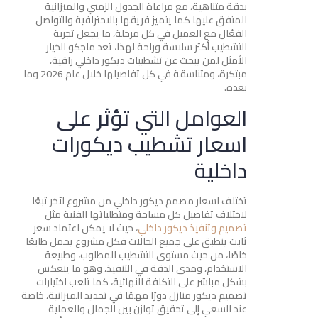
بدقة متناهية، مع مراعاة الجدول الزمني والميزانية
المتفق عليها كما يتميز فريقها بالاحترافية والتواصل
الفعّال مع العميل في كل مرحلة، ما يجعل تجربة
التشطيب أكثر سلاسة وراحة لهذا، تعد ماجكو الخيار
الأمثل لمن يبحث عن تشطيبات ديكور داخلي راقية،
مبتكرة، ومتناسقة في كل تفاصيلها خلال عام 2026 وما
بعده.
العوامل التي تؤثر على
اسعار تشطيب ديكورات
داخلية
تختلف اسعار مصمم ديكور داخلي من مشروع لآخر تبعًا
لاختلاف تفاصيل كل مساحة ومتطلباتها الفنية مثل
تصميم وتنفيذ ديكور داخلي
، حيث لا يمكن اعتماد سعر
ثابت ينطبق على جميع الحالات فكل مشروع يحمل طابعًا
خاصًا، من حيث مستوى التشطيب المطلوب، وطبيعة
الاستخدام، ومدى الدقة في التنفيذ، وهو ما ينعكس
بشكل مباشر على التكلفة النهائية، كما تلعب اختيارات
تصميم ديكور منازل دورًا مهمًا في تحديد الميزانية، خاصة
عند السعي إلى تحقيق توازن بين الجمال والعملية