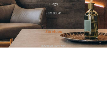
Blogs
Contact Us
Services
Interrior Designs
Photography
Advertising & Promotion
Contact Us
+966533113306
+966114065112