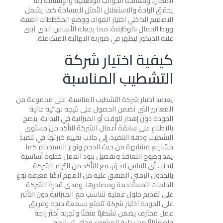
المكان، ومعالجة الجوانب الوظيفية والإنشائية بما
يحقق الراحة والاستغلال الأمثل للمساحة كما يشمل
التصميم الداخلي اختيار المواد، ووضع المخططات الفنية،
وربط الجمال بالوظيفة، مما يجعله الأساس الذي يُبنى
عليه الديكور ليظهر في صورته النهائية المتكاملة.
كيفية اختيار شركة
التشطيب المناسبة
يعتمد اختيار شركة التشطيب المناسبة، على مجموعة من
المعايير التي تضمن الحصول على نتيجة نهائية عالية
الجودة دون إهدار للوقت أو الميزانية في البداية، ينصح
بالاطلاع على سابقة أعمال الشركة للتأكد من مستوى
التشطيب ودقة التنفيذ، إلى جانب تقييم خبرتها في تنفيذ
مشاريع مشابهة من حيث الحجم ونوع الاستخدام كما
يعد وضوح التعاقد وتفصيل بنود العمل خطوة أساسية
لتجنب أي التباس لاحق، مع التأكد من التزام الشركة
بالجدول الزمني المتفق عليه من المهم أيضًا معرفة نوع
الخامات المستخدمة ومصادرها، ومدى قدرة الشركة
على تقديم حلول عملية تتناسب مع الميزانية دون التأثير
على الجودة اختيار شركة تتمتع بسمعة جيدة وفريق
عمل محترف يضمن تشطيبًا متقنًا وتجربة أكثر راحة
واطمئنانًا من بداية المشروع وحتى تسليمه.