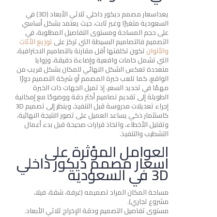
يعداسعار مصمم ديكور داخلي ثلاثي الأبعاد (3D) في
السعودية متغيرًا وغير ثابت، حيث يعتمد بشكل أساسي
على حجم المساحة ومستوى التفاصيل المطلوبة، في
التصميم فالتصاميم البسيطة التي تركز على
توزيع الأثاث
والألوان
تكون تكلفتها أقل مقارنة بالتصاميم الاحترافية،
التي تشمل خامات واقعية وإضاءة دقيقة، وزوايا
متعددة تعكس الشكل النهائي للمكان بشكل قريب من
الواقع، كما تلعب خبرة المصمم أو شركة التصميم دورًا
مهمًا في تحديد السعر، إذ تميل الجهات ذات الخبرة
الطويلة إلى تقديم تصاميم أكثر دقة ووضوحًا مع إمكانية
إجراء تعديلات مدروسة قبل التنفيذ، وينظر إلى تصميم 3D
كاستثمار ذكي يساعد العميل على تصور النتيجة النهائية،
وتقليل الأخطاء، واتخاذ قرارات صحيحة قبل بدء أعمال
التشطيب والتنفيذ.
العوامل المؤثرة على
اسعار مصمم ديكور داخلي
3D في السعودية
مساحة المكان المراد تصميمه (غرفة، شقة، فيلا،
مشروع تجاري).
مستوى تفاصيل التصميم ودقة الإخراج ثلاثي الأبعاد.