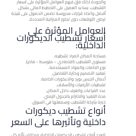
والجودة لذلك فإن فهم العوامل المؤثرة على أسعار
التشطيب، يساعد العميل على التخطيط المالي بشكل
أفضل واتخاذ قرارات مدروسة تضمن الحصول على نتيجة
ترضي التوقعات دون تجاوز الميزانية المحددة.
العوامل المؤثرة على
أسعار تشطيب الديكورات
الداخلية:
مساحة المكان المراد تشطيبه.
مستوى التشطيب (اقتصادي – متوسط – فاخر).
نوع الخامات والمواد المستخدمة.
تعقيد التصميم وكثرة التفاصيل.
أعمال الجبس بورد والديكورات الخاصة.
تشطيبات الأرضيات والأسقف.
عدد الفراغات والغرف داخل المكان.
مدة التنفيذ والالتزام بالجدول الزمني.
خبرة شركة التشطيب وسمعتها في السوق.
أنواع تشطيب ديكورات
داخلية وتأثيرها على السعر
تتعدد أنواع تشطيب الديكورات الداخلية، ويختلف تأثير كل