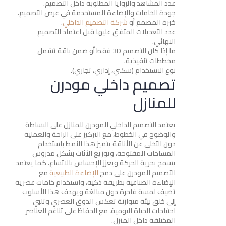
عدد المشاهد والزوايا المطلوبة داخل التصميم.
جودة الخامات والإضاءة المستخدمة في عرض التصميم.
خبرة المصمم أو
شركة التصميم الداخلي
.
عدد التعديلات المتفق عليها قبل اعتماد التصميم
النهائي.
ما إذا كان التصميم 3D فقط أو ضمن باقة تشمل
مخططات تنفيذية.
نوع الاستخدام (سكني، إداري، تجاري).
تصميم داخلي مودرن
للمنازل
يعتمد التصميم الداخلي المودرن للمنازل على البساطة
والوضوح في الخطوط، مع التركيز على الراحة والعملية
دون التخلي عن الأناقة يتميز هذا النمط باستخدام
المساحات المفتوحة، وتوزيع الأثاث بشكل مدروس
يسمح بحرية الحركة ويعزز الإحساس بالاتساع، كما يعتمد
التصميم المودرن على دمج
الإضاءة الطبيعية
مع
الإضاءة الصناعية بطريقة ذكية، واستخدام خامات عصرية
تضيف لمسة فاخرة دون مبالغة ويهدف هذا الأسلوب
إلى خلق بيئة متوازنة تعكس الذوق العصري وتلبي
احتياجات الحياة اليومية، مع الحفاظ على تناغم العناصر
المختلفة داخل المنزل.