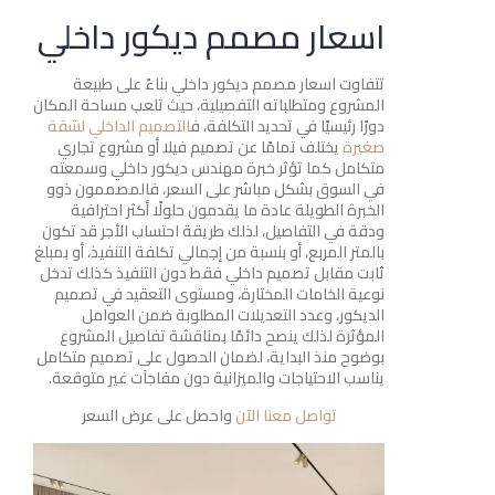
اسعار مصمم ديكور داخلي
تتفاوت اسعار مصمم ديكور داخلي بناءً على طبيعة
المشروع ومتطلباته التفصيلية، حيث تلعب مساحة المكان
دورًا رئيسيًا في تحديد التكلفة، ف
التصميم الداخلي لشقة
صغيرة
يختلف تمامًا عن تصميم فيلا أو مشروع تجاري
متكامل كما تؤثر خبرة مهندس ديكور داخلي وسمعته
في السوق بشكل مباشر على السعر، فالمصممون ذوو
الخبرة الطويلة عادة ما يقدمون حلولًا أكثر احترافية
ودقة في التفاصيل، لذلك طريقة احتساب الأجر قد تكون
بالمتر المربع، أو بنسبة من إجمالي تكلفة التنفيذ، أو بمبلغ
ثابت مقابل تصميم داخلي فقط دون التنفيذ كذلك تدخل
نوعية الخامات المختارة، ومستوى التعقيد في تصميم
الديكور، وعدد التعديلات المطلوبة ضمن العوامل
المؤثرة لذلك ينصح دائمًا بمناقشة تفاصيل المشروع
بوضوح منذ البداية، لضمان الحصول على تصميم متكامل
يناسب الاحتياجات والميزانية دون مفاجآت غير متوقعة.
تواصل معنا الآن
واحصل على عرض السعر