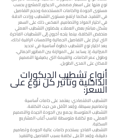
نوع منها على اسعار مصممي الديكور للمشروع بحسب
مستوى الجودة والخامات المستخدمة وحجم التفاصيل
في التنفيذ، فكلما ارتفع مستوى التشطيب وزادت الدقة
في اختيار المواد والتصاميم، انعكس ذلك على السعر
بشكل مباشر بعض العملاء يفضلون التشطيب العملي
منخفض التكلفة، بينما يتجه آخرون إلى التشطيبات الفاخرة
التي تركز على التفاصيل الجمالية واللمسات الراقية لذلك،
يعد اختيار نوع التشطيب خطوة أساسية في تحديد
الميزانية، إذ يساعد على الموازنة بين المظهر الجمالي،
وطول عمر الخامات، والقيمة التي يضيفها التصميم
للمكان على المدى الطويل.
أنواع تشطيب الديكورات
الداخلية وتأثير كل نوع على
السعر:
التشطيب الاقتصادي: يعتمد على خامات أساسية
وتصاميم بسيطة، ويُعد الأقل من حيث التكلفة.
التشطيب المتوسط: يجمع بين الجودة الجيدة والتصميم
العملي، مع تكلفة متوسطة تناسب أغلب المشاريع
السكنية.
التشطيب الفاخر: يستخدم خامات عالية الجودة وتصاميم
دقيقة، ويُعد الأعلى تكلفة بسبب التفاصيل والتنفيذ