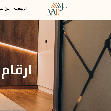
الرئيسية
من نح
ارقام