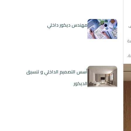
مهندس ديكور داخلي
ف
فة
ة.
أسس التصميم الداخلي و تنسيق
الديكور