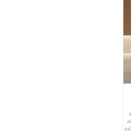
ة
ة،
ئدة