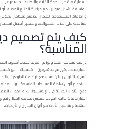
العملية فبفضل الخبرة الفنية والاطلاع المستمر على
أح
الواسعة بشكل متوازن، مع مراعاة الطابع العصري أو الك
والخامات المستخدمة، لضمان تصميم متكامل يعكس شخص
يساعدك على تجنب العشوائية، وتحقيق أفضل استثمار ج
كيف يتم تصميم ديكو
المناسبة؟
دراسة مساحة الفيلا وتوزيع الغرف لتحديد أسلوب التص
اختيار نمط ديكور موحد (مودرن – كلاسيك – نيو كلاسيك
تنسيق الألوان بما يتناسب مع الإضاءة الطبيعية والصنا
استخدام ألوان هادئة للمساحات الواسعة لإبراز الفخامة
دمج الألوان الجريئة في الإكسسوارات أو الجدران المم
اختيار خامات عالية الجودة تعكس فخامة الفيلا وتدوم ط
الاهتمام بتناسق الأثاث مع ألوان الجدران والأرضيات.