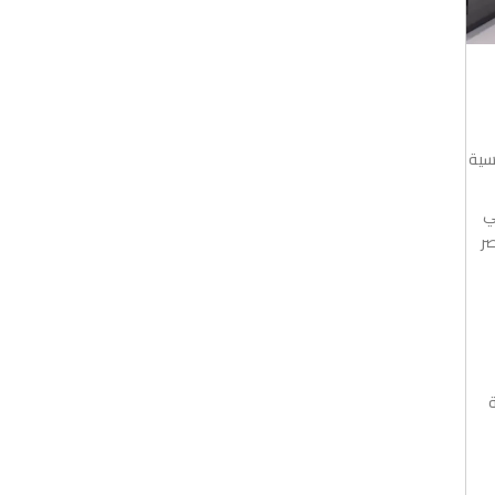
سية
ي
صر