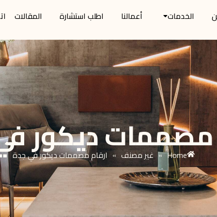
ن
الخدمات
أعمالنا
اطلب استشارة
المقالات
ات
 مصممات ديكور في
Home
غير مصنف
ارقام مصممات ديكور في جدة
»
»