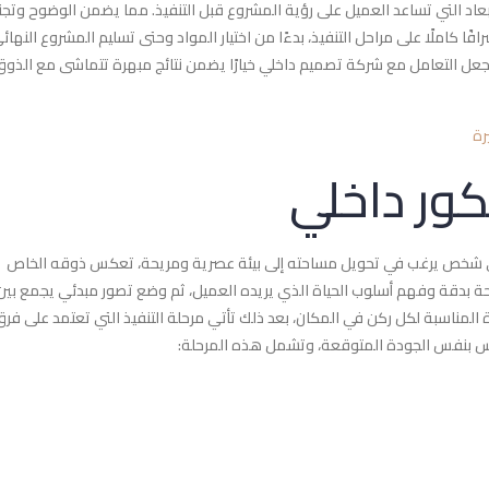
أبعاد التي تساعد العميل على رؤية المشروع قبل التنفيذ. مما يضمن الوضوح وتج
ًا كاملًا على مراحل التنفيذ، بدءًا من اختيار المواد وحتى تسليم المشروع النهائ
عل التعامل مع شركة تصميم داخلي خيارًا يضمن نتائج مبهرة تتماشى مع الذوق
رة
كور داخلي
أي شخص يرغب في تحويل مساحته إلى بيئة عصرية ومريحة، تعكس ذوقه الخاص
ساحة بدقة وفهم أسلوب الحياة الذي يريده العميل، ثم وضع تصور مبدئي يجمع بين
ة المناسبة لكل ركن في المكان، بعد ذلك تأتي مرحلة التنفيذ التي تعتمد على فر
س بنفس الجودة المتوقعة، وتشمل هذه المرحلة: