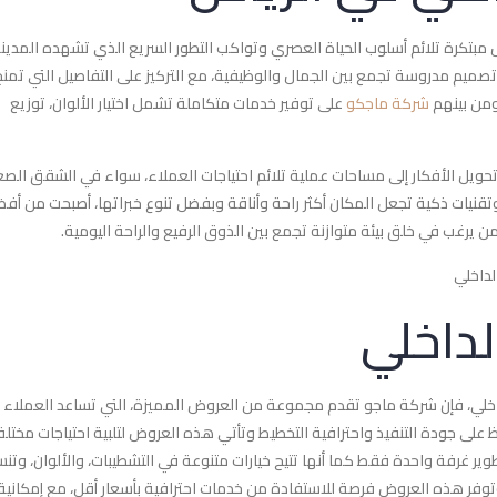
 مبتكرة تلائم أسلوب الحياة العصري وتواكب التطور السريع الذي تشهده المدينة
م مدروسة تجمع بين الجمال والوظيفية، مع التركيز على التفاصيل التي تمنح
ومن بينهم
شركة ماجكو
على توفير خدمات متكاملة تشمل اختيار الألوان، توزيع
يل الأفكار إلى مساحات عملية تلائم احتياجات العملاء، سواء في الشقق الصغ
 وتقنيات ذكية تجعل المكان أكثر راحة وأناقة وبفضل تنوع خبراتها، أصبحت من أف
ل من يرغب في خلق بيئة متوازنة تجمع بين الذوق الرفيع والراحة اليومية.
لداخلي
داخلي
لي، فإن شركة ماجو تقدم مجموعة من العروض المميزة، التي تساعد العملاء 
على جودة التنفيذ واحترافية التخطيط وتأتي هذه العروض لتلبية احتياجات مختل
ير غرفة واحدة فقط كما أنها تتيح خيارات متنوعة في التشطيبات، والألوان، وتن
 وتوفر هذه العروض فرصة للاستفادة من خدمات احترافية بأسعار أقل، مع إمكانية