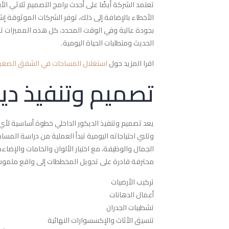
تعتمد الشركة أيضًا على أحدث برامج التصميم ثلاثي ال
الأخطاء بالإضافة إلى ذلك، توفر الشركات الموثوقة إشراف
بجودة عالية وفي الوقت المحدد، كل هذه المميزات تج
الحديث ومتطلبات الحياة اليومية.
اقرا المزيد حول
استغلال المساحات في الشقق الصغي
تصميم وتنفيذ دي
يعد تصميم وتنفيذ الديكور الداخلي خطوة أساسية ل
وتلبي احتياجاته اليومية تبدأ العملية من دراسة الم
الجمال والوظيفة، مع اختيار الألوان والخامات والإضاء
محترفة قادرة على تحويل المخططات إلى واقع ملمو
تركيب الأرضيات
أعمال الدهانات
تشطيبات الجدران
تنسيق الأثاث والإكسسوارات النهائية