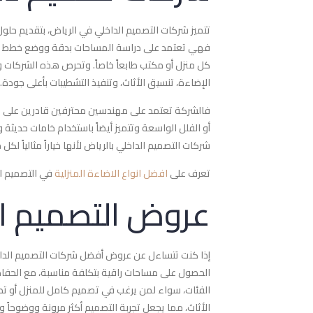
تتميز شركات التصميم الداخلي في الرياض، بتقديم حلول
فهي تعتمد على دراسة المساحات بدقة ووضع خطط تصمي
كل منزل أو مكتب طابعاً خاصاً. وتحرص هذه الشركات 
الإضاءة، تنسيق الأثاث، وتنفيذ التشطيبات بأعلى جودة.
فالشركة تعتمد على مهندسين محترفين قادرين على تحو
أو الفلل الواسعة وتتميز أيضاً باستخدام خامات حديثة
شركات التصميم الداخلي بالرياض لأنها خياراً مثالياً لك
تعرف على
افضل انواع الاضاءة المنزلية
في التصميم ا
عروض التصميم ال
إذا كنت تتساءل عن عروض أفضل شركات التصميم الداخ
الحصول على مساحات راقية بتكلفة مناسبة، مع الحفاظ 
الفئات، سواء لمن يرغب في تصميم كامل للمنزل أو تطو
الأثاث، مما يجعل تجربة التصميم أكثر مرونة ووضوحاً