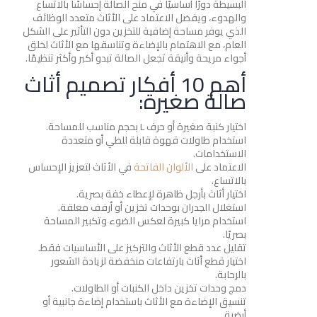
البسيطة دورًا أساسيًا في منح الصالة إحساسًا بالاتساع
والهدوء، ويفضل الاعتماد على الأثاث متعدد الوظائف
الذي يوفر مساحة إضافية للتخزين دون التأثير على الشكل
العام، مع الاهتمام بالإضاءة وتناسقها مع الأثاث لخلق
أجواء مريحة وأنيقة تجعل الصالة تبدو أكبر وأكثر تنظيمًا.
أهم 10 أفكار تصميم أثاث
صالة صغيرة:
اختيار كنبة صغيرة أو حرف L بحجم مناسب للمساحة.
استخدام طاولات قهوة قابلة للطي أو متعددة
الاستخدامات.
الاعتماد على
الألوان الفاتحة
في الأثاث لتعزيز الإحساس
بالاتساع.
اختيار أثاث بأرجل ظاهرة لإعطاء خفة بصرية.
استغلال الجدران بوحدات تخزين أو أرفف معلقة.
استخدام مرايا كبيرة لعكس الضوء وتكبير المساحة
بصريًا.
تقليل عدد قطع الأثاث والتركيز على الأساسيات فقط.
اختيار قطع أثاث بارتفاعات منخفضة لزيادة الشعور
بالرحابة.
دمج وحدات تخزين داخل الكنبات أو الطاولات.
تنسيق الإضاءة مع الأثاث باستخدام إضاءة جانبية أو
أرضية.