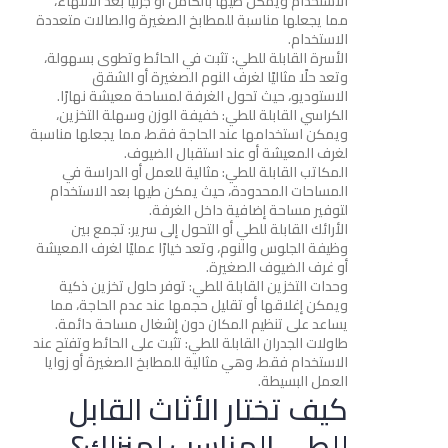
الاستخدام ويمكن طيها بالكامل أو جزئيًا بعد الانتهاء،
مما يجعلها مناسبة للمطابخ الصغيرة والصالات متعددة
الاستخدام.
الأسرة القابلة للطي: تثبت في الحائط وتطوى بسهولة،
وتعد حلًا مثاليًا لغرف النوم الصغيرة أو الشقق
الاستوديو، حيث تحول الغرفة لمساحة معيشة نهارًا.
الكراسي القابلة للطي: خفيفة الوزن وسهلة التخزين،
ويمكن استخدامها عند الحاجة فقط، مما يجعلها مناسبة
لغرف المعيشة أو عند استقبال الضيوف.
المكاتب القابلة للطي: مثالية للعمل أو الدراسة في
المساحات المحدودة، حيث يمكن طيها بعد الاستخدام
لتوفير مساحة إضافية داخل الغرفة.
الأرائك القابلة للطي أو التحول إلى سرير: تجمع بين
وظيفة الجلوس والنوم، وتعد خيارًا عمليًا لغرف المعيشة
أو غرف الضيوف الصغيرة.
وحدات التخزين القابلة للطي: توفر حلول تخزين ذكية
ويمكن إغلاقها أو تقليل حجمها عند عدم الحاجة، مما
يساعد على تنظيم المكان دون إشغال مساحة دائمة.
طاولات الجدران القابلة للطي: تثبت على الحائط وتفتح عند
الاستخدام فقط، وهي مثالية للمطابخ الصغيرة أو زوايا
العمل البسيطة.
كيف تختار الأثاث القابل
للطي المناسب لمنزلك؟