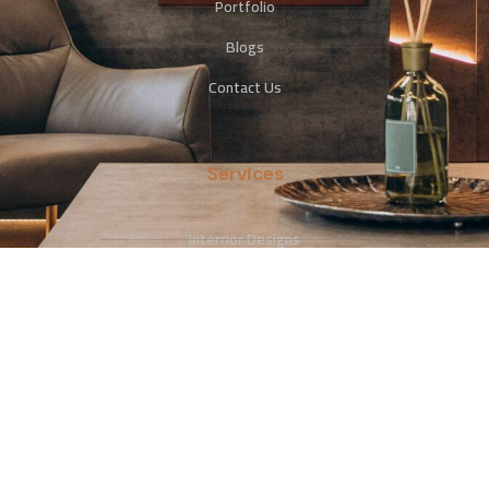
Portfolio
Blogs
Contact Us
Services
Interrior Designs
Photography
Advertising & Promotion
Contact Us
+966533113306