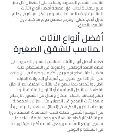
لتناسب الشقق الصغيرة، وتساعد على استغلال كل متر
مربع بكفاءة لذلك، فإن معرفة أفضل أنواع الأثاث
المناسبة لهذه المساحات تسهم بشكل مباشر في خلق
منزل أنيق، عملي، ومريح يعكس ذوق ساكنيه دون
الشعور بالضيق.
أفضل أنواع الأثاث
المناسب للشقق الصغيرة
تعتمد أفضل أنواع الأثاث المناسب للشقق الصغيرة على
فكرة التعدد الوظيفي والمرونة في الاستخدام، حيث
يفضل اختيار قطع تجمع بين أكثر من وظيفة في آنٍ واحد،
مثل الأرائك التي تتحول إلى أسرة، أو الطاولات القابلة
للطي والتمديد كما ينصح أيضًا بالأثاث الخفيف بصريًا، مثل
القطع ذات الأرجل المرتفعة أو الألوان الفاتحة، لأنها
تمنح إحساسًا باتساع المكان وتقلل من الشعور بالازدحام
ويعد الأثاث المدمج في الجدران، مثل الخزائن العمودية
ووحدات التخزين الذكية، خيارًا مثاليًا لاستغلال الارتفاع بدلًا
من التوسع الأفقي، كذلك تلعب المقاسات الدقيقة دورًا
مهمًا فاختيار قطع متناسبة مع حجم الغرفة يساعد على
تحسين توزيع المساحة ويجعل الشقة أكثر تنظيمًا وراحة
في الاستخدام اليومي.