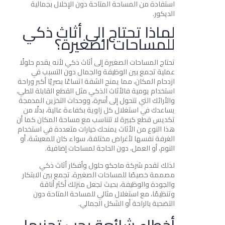
استفادة من المساحة المتاحة دون الإخلال بجمالية
الديكور.
لماذا تحتاج إلى أثاث ذكي
للمساحات الصغيرة؟
تحتاج المساحات الصغيرة إلى أثاث ذكي لأنه يقدم حلولًا
عملية تجمع بين الوظيفة والجمال دون التسبب في
ازدحام المكان، مما يمنح الشقة اتساعًا بصريًا أكبر وراحة
استخدام يومية فالأثاث الذكي مثل القطع القابلة للطي،
والأرائك التي تتحول إلى أسرة، ووحدات التخزين المدمجة
يساعدك في استغلال كل زاوية بكفاءة عالية، بدلًا من
تكديس قطع كبيرة لا تتناسب مع مساحة المكان كما أن
هذا النوع من الأثاث يمنحك خيارات متعددة في استخدام
الغرفة نفسها لأغراض مختلفة، سواء كان للمعيشة، أو
النوم، أو العمل، دون الحاجة لمساحات إضافية.
لذلك تقدم شركة ماجكو حلول وأفكار أثاث ذكي
مصممة خصيصًا للمساحات الصغيرة، تجمع بين الابتكار
والجودة والوظيفة، بحيث تجعل منزلك أكثر أناقة
وتنظيمًا، مع استغلال مثالي للمساحة المتاحة دون
التضحية بالراحة أو الشكل الجمالي.