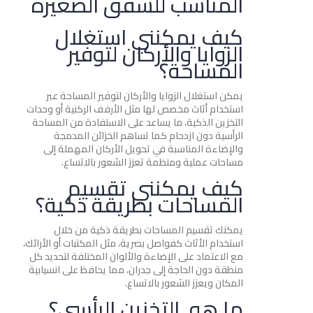
المناسب للشقق الصغيرة
كيف يمكنني استغلال
الزوايا والأركان لتوفير
المساحة؟
يمكن استغلال الزوايا والأركان لتوفير المساحة عبر
استخدام أثاث مخصص لها مثل الأرفف الركنية أو وحدات
التخزين الذكية، ما يساعد على الاستفادة من المساحة
الرأسية دون ازدحام كما تساهم الخزائن المدمجة
والإضاءة المناسبة في تحويل الأركان المهملة إلى
مساحات عملية ومنظمة تعزز الشعور بالاتساع.
كيف يمكنني تقسيم
المساحات بطريقة ذكية؟
يمكنك تقسيم المساحات بطريقة ذكية من خلال
استخدام الأثاث كفواصل بصرية، مثل المكتبات أو الأرائك،
مع الاعتماد على الإضاءة والألوان المختلفة لتحديد كل
منطقة دون الحاجة إلى جدران، مما يحافظ على انسيابية
المكان ويعزز الشعور بالاتساع.
ما هو التخزين الرأسي؟