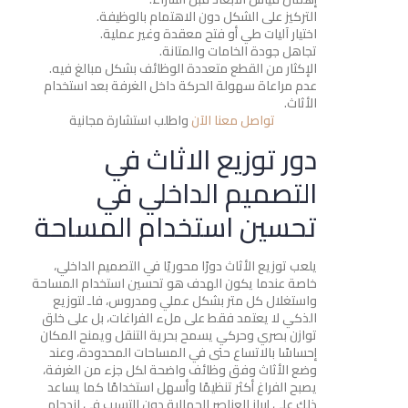
التركيز على الشكل دون الاهتمام بالوظيفة.
اختيار آليات طي أو فتح معقدة وغير عملية.
تجاهل جودة الخامات والمتانة.
الإكثار من القطع متعددة الوظائف بشكل مبالغ فيه.
عدم مراعاة سهولة الحركة داخل الغرفة بعد استخدام
الأثاث.
تواصل معنا الآن
واطلب استشارة مجانية
دور توزيع الاثاث في
التصميم الداخلي في
تحسين استخدام المساحة
يلعب توزيع الأثاث دورًا محوريًا في التصميم الداخلي،
خاصة عندما يكون الهدف هو تحسين استخدام المساحة
واستغلال كل متر بشكل عملي ومدروس، فاـ لتوزيع
الذكي لا يعتمد فقط على ملء الفراغات، بل على خلق
توازن بصري وحركي يسمح بحرية التنقل ويمنح المكان
إحساسًا بالاتساع حتى في المساحات المحدودة، وعند
وضع الأثاث وفق وظائف واضحة لكل جزء من الغرفة،
يصبح الفراغ أكثر تنظيمًا وأسهل استخدامًا كما يساعد
ذلك على إبراز العناصر الجمالية دون التسبب في ازدحام