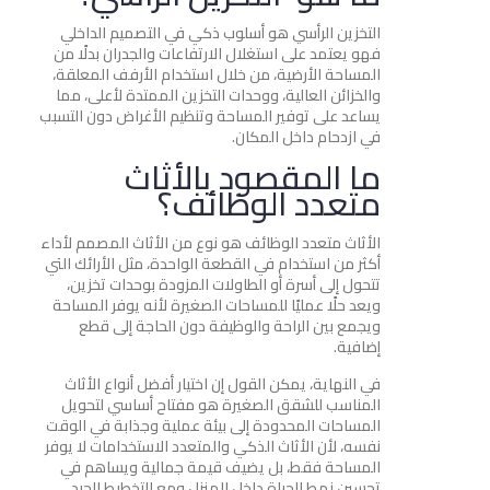
التخزين الرأسي هو أسلوب ذكي في التصميم الداخلي
فهو يعتمد على استغلال الارتفاعات والجدران بدلًا من
المساحة الأرضية، من خلال استخدام الأرفف المعلقة،
والخزائن العالية، ووحدات التخزين الممتدة لأعلى، مما
يساعد على توفير المساحة وتنظيم الأغراض دون التسبب
في ازدحام داخل المكان.
ما المقصود بالأثاث
متعدد الوظائف؟
الأثاث متعدد الوظائف هو نوع من الأثاث المصمم لأداء
أكثر من استخدام في القطعة الواحدة، مثل الأرائك التي
تتحول إلى أسرة أو الطاولات المزودة بوحدات تخزين،
ويعد حلًا عمليًا للمساحات الصغيرة لأنه يوفر المساحة
ويجمع بين الراحة والوظيفة دون الحاجة إلى قطع
إضافية.
في النهاية، يمكن القول إن اختيار أفضل أنواع الأثاث
المناسب للشقق الصغيرة هو مفتاح أساسي لتحويل
المساحات المحدودة إلى بيئة عملية وجذابة في الوقت
نفسه، لأن الأثاث الذكي والمتعدد الاستخدامات لا يوفر
المساحة فقط، بل يضيف قيمة جمالية ويساهم في
تحسين نمط الحياة داخل المنزل ومع التخطيط الجيد