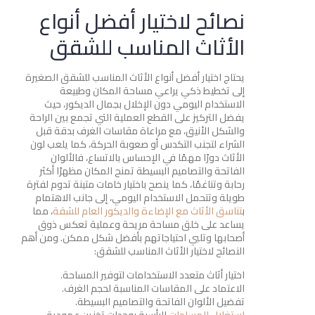
نصائح لاختيار أفضل أنواع
الأثاث المناسب للشقق
يحتاج اختيار أفضل أنواع الأثاث المناسب للشقق الصغيرة
إلى تخطيط ذكي يراعي مساحة المكان وطبيعة
الاستخدام اليومي دون الإخلال بجمال الديكور، حيث
يفضل التركيز على القطع العملية التي تجمع بين الراحة
والشكل الأنيق، مع مراعاة مقاسات الغرف بدقة قبل
الشراء لتجنب التكدس أو صعوبة الحركة، كما يلعب لون
الأثاث دورًا مهمًا في الإحساس بالاتساع، فالألوان
الفاتحة والتصاميم البسيطة تمنح المكان مظهرًا أكثر
رحابة وتناغمًا، كما ينصح باختيار خامات متينة تدوم لفترة
طويلة وتتحمل الاستخدام اليومي، إلى جانب الاهتمام
ب
تناسق الأثاث مع الإضاءة والديكور العام للشقة
، مما
يساعد على خلق مساحة مريحة وعملية تعكس ذوق
أصحابها وتلبي احتياجاتهم بأفضل شكل ممكن. ومن أهم
النصائح لاختيار الأثاث المناسب للشقق:
اختيار أثاث متعدد الاستخدامات لتوفير المساحة.
الاعتماد على المقاسات المناسبة لحجم الغرف.
تفضيل الألوان الفاتحة والتصاميم البسيطة.
استغلال المساحات
الرأسية بوحدات تخزين عمودية.