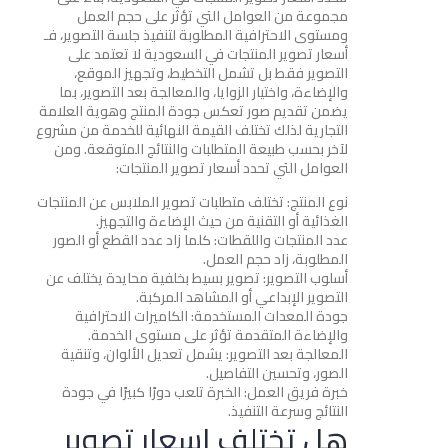
مجموعة من العوامل التي تؤثر على حجم العمل
ومستوى الاحترافية المطلوبة لتنفيذ جلسة التصوير، فـ
أسعار تصوير المنتجات في السعودية لا تعتمد على
التصوير فقط بل تشمل التخطيط، وتجهيز الموقع،
والإضاءة، واختيار الزوايا، والمعالجة بعد التصوير، بما
يضمن تقديم صور تعكس جودة المنتج وهوية العلامة
التجارية لذلك تختلف القيمة النهائية للخدمة من مشروع
لآخر بحسب طبيعة المتطلبات والنتائج المتوقعة. ومن
العوامل التي تحدد أسعار تصوير المنتجات:
نوع المنتج: تختلف متطلبات تصوير الملابس عن المنتجات
الغذائية أو التقنية من حيث الإضاءة والتجهيز.
عدد المنتجات واللقطات: كلما زاد عدد القطع أو الصور
المطلوبة، زاد حجم العمل.
أسلوب التصوير: تصوير بسيط بخلفية محايدة يختلف عن
التصوير الإبداعي أو المشاهد المركبة.
جودة المعدات المستخدمة: الكاميرات الاحترافية
والإضاءة المتقدمة تؤثر على مستوى الخدمة.
المعالجة بعد التصوير: يشمل تعديل الألوان، وتنقية
الصور، وتحسين التفاصيل.
خبرة فريق العمل: الخبرة تلعب دورًا كبيرًا في جودة
النتائج وسرعة التنفيذ.
هل تختلف اسعار تصوير