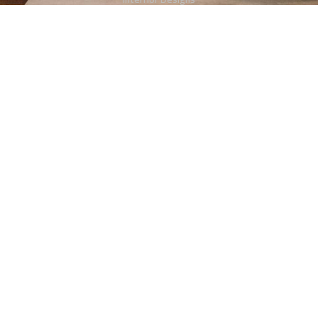
Photography
Advertising & Promotion
Contact Us
+966533113306
+966114065112
Info@majco.co
© 2024 MAJCO | All Rights Reserved