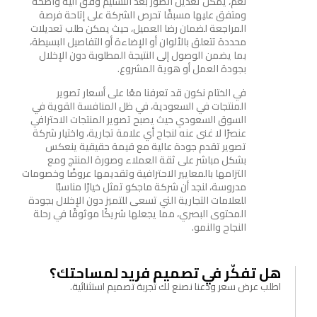
نعم، يمكن تعديل الصور بعد التسليم وفق آلية واضحة
ومتفق عليها مسبقًا تحرص الشركة على إتاحة فرصة
المراجعة لضمان رضا العميل، حيث يمكن طلب تعديلات
محددة تتعلق بالألوان أو الإضاءة أو التفاصيل البسيطة،
بما يضمن الوصول إلى النتيجة المطلوبة دون الإخلال
بجودة العمل أو هوية المشروع.
في الختام نكون قد تعرفنا معًا على أسعار تصوير
المنتجات في السعودية، في ظل المنافسة القوية في
السوق السعودي حيث يصبح تصوير المنتجات الاحترافي
عنصرًا لا غنى عنه لنجاح أي علامة تجارية، واختيار شركة
تصوير تقدم جودة عالية مع قيمة حقيقية ينعكس
بشكل مباشر على ثقة العملاء وصورة المنتج ومع
التزامها بالمعايير الاحترافية وتقديمها عروضًا وخصومات
مدروسة، لنجد أن شركة ماجكو تمثل خيارًا مناسبًا
للعلامات التجارية التي تسعى للتميز دون الإخلال بجودة
المحتوى البصري، مما يجعلها شريكًا موثوقًا في رحلة
النجاح والنمو.
هل تفكّر في تصميم فريد لمساحتك؟
اطلب عرض سعر ودعنا نصنع لك تجربة تصميم استثنائية.