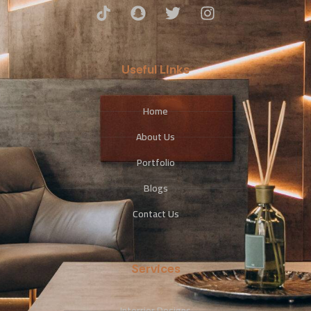
Useful Links
Home
About Us
Portfolio
Blogs
Contact Us
Services
Interrior Designs