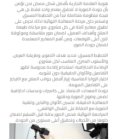
هوية العلامة التجارية بأفضل شكل ممكن نحن نؤمن
بأن جودة الصورة لا تتحقق بعنصر واحد فقط، بل هي
نتيجة منظومة متكاملة تبدأ من التخطيط المسبق،
وتستمر حتى مرحلة المعالجة النهائية لذلك نحرص على
تطبيق معايير ثابتة في كل مشروع، مع مراعاة طبيعة
المنتج وأهداف العميل، لضمان صور متناسقة وموثوقة
تلبي أعلى التوقعات. ومن أهم المعايير المعتمدة
لضمان جودة الصور:
التخطيط المسبق: تحديد هدف التصوير، وطريقة العرض،
والأسلوب البصري المناسب لكل مشروع.
الإضاءة الاحترافية: استخدام إضاءة مدروسة تظهر
التفاصيل والألوان الحقيقية دون تشويه.
اختيار الزوايا المناسبة: إبراز أفضل جوانب المنتج مع التركيز
على التفاصيل المهمة.
جودة المعدات: الاعتماد على كاميرات وعدسات احترافية
تضمن وضوح الصورة ودقتها.
المعالجة الدقيقة: تحسين الألوان والتباين وتنقية
الصورة مع الحفاظ على الشكل الواقعي.
المراجعة النهائية: فحص الصور بدقة قبل التسليم لضمان
خلوها من الأخطاء وتحقيق أعلى مستوى من الجودة.