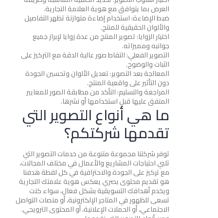
العرض بما يتوافق مع هوية العلامة التجارية.
ضبط الإضاءة: استخدام إضاءة متوازنة تظهر التفاصيل
والألوان الحقيقية للمنتج.
اختيار الزوايا: تصوير المنتج من عدة زوايا لإبراز جميع
جوانبه ومميزاته.
التصوير الفعلي: التقاط صور عالية الدقة مع التركيز على
الثبات والوضوح.
المعالجة بعد التصوير: تعديل الألوان وتحسين الجودة
دون التأثير على واقعية المنتج.
المراجعة والتسليم: التأكد من مطابقة الصور للمعايير
المتفق عليها قبل استخدامها أو نشرها.
ما هي أنواع التصوير التي
تقدمها شركتكم؟
توفر شركتنا مجموعة متنوعة من خدمات التصوير التي
تلبي احتياجات المشاريع والأعمال في مختلف المجالات،
مع تركيز على الجودة والاحترافية في كل لقطة هدفنا
هو تقديم محتوى بصري يعكس هوية علامتك التجارية
ويخدم أهدافك التسويقية بشكل فعال، سواء كنت
تسعى للظهور في المتاجر الإلكترونية، أو منصات التواصل
الاجتماعي، أو الحملات الإعلانية، أو المحتوى الترويجي.